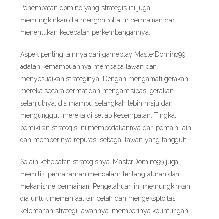
Penempatan domino yang strategis ini juga
memungkinkan dia mengontrol alur permainan dan
menentukan kecepatan perkembangannya.
Aspek penting lainnya dari gameplay MasterDomino99
adalah kemampuannya membaca lawan dan
menyesuaikan strateginya. Dengan mengamati gerakan
mereka secara cermat dan mengantisipasi gerakan
selanjutnya, dia mampu selangkah lebih maju dan
mengungguli mereka di setiap kesempatan. Tingkat
pemikiran strategis ini membedakannya dari pemain lain
dan memberinya reputasi sebagai lawan yang tangguh.
Selain kehebatan strategisnya, MasterDomino99 juga
memiliki pemahaman mendalam tentang aturan dan
mekanisme permainan. Pengetahuan ini memungkinkan
dia untuk memanfaatkan celah dan mengeksploitasi
kelemahan strategi lawannya, memberinya keuntungan