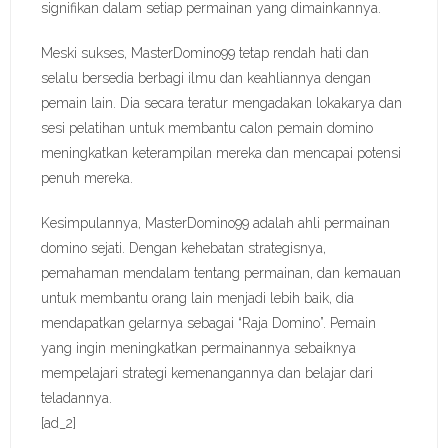
signifikan dalam setiap permainan yang dimainkannya.
Meski sukses, MasterDomino99 tetap rendah hati dan
selalu bersedia berbagi ilmu dan keahliannya dengan
pemain lain. Dia secara teratur mengadakan lokakarya dan
sesi pelatihan untuk membantu calon pemain domino
meningkatkan keterampilan mereka dan mencapai potensi
penuh mereka.
Kesimpulannya, MasterDomino99 adalah ahli permainan
domino sejati. Dengan kehebatan strategisnya,
pemahaman mendalam tentang permainan, dan kemauan
untuk membantu orang lain menjadi lebih baik, dia
mendapatkan gelarnya sebagai “Raja Domino”. Pemain
yang ingin meningkatkan permainannya sebaiknya
mempelajari strategi kemenangannya dan belajar dari
teladannya.
[ad_2]