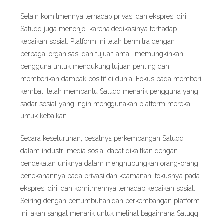
Selain komitmennya terhadap privasi dan ekspresi diri,
Satuqq juga menonjol karena dedikasinya terhadap
kebaikan sosial. Platform ini telah bermitra dengan
berbagai organisasi dan tujuan amal, memungkinkan
pengguna untuk mendukung tujuan penting dan
memberikan dampak positif di dunia. Fokus pada memberi
kembali telah membantu Satuqq menarik pengguna yang
sadar sosial yang ingin menggunakan platform mereka
untuk kebaikan.
Secara keseluruhan, pesatnya perkembangan Satuqq
dalam industri media sosial dapat dikaitkan dengan
pendekatan uniknya dalam menghubungkan orang-orang,
penekanannya pada privasi dan keamanan, fokusnya pada
ekspresi diri, dan komitmennya terhadap kebaikan sosial.
Seiring dengan pertumbuhan dan perkembangan platform
ini, akan sangat menarik untuk melihat bagaimana Satuqq