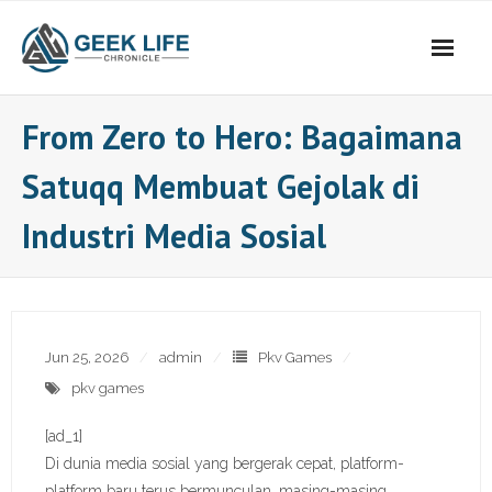
Skip
to
content
From Zero to Hero: Bagaimana
Satuqq Membuat Gejolak di
Industri Media Sosial
Jun 25, 2026
admin
Pkv Games
pkv games
[ad_1]
Di dunia media sosial yang bergerak cepat, platform-
platform baru terus bermunculan, masing-masing