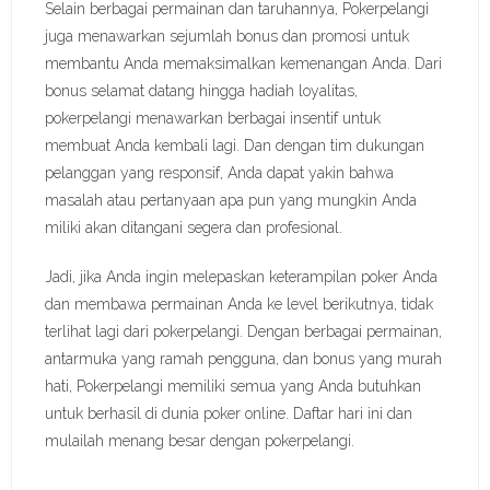
Selain berbagai permainan dan taruhannya, Pokerpelangi
juga menawarkan sejumlah bonus dan promosi untuk
membantu Anda memaksimalkan kemenangan Anda. Dari
bonus selamat datang hingga hadiah loyalitas,
pokerpelangi menawarkan berbagai insentif untuk
membuat Anda kembali lagi. Dan dengan tim dukungan
pelanggan yang responsif, Anda dapat yakin bahwa
masalah atau pertanyaan apa pun yang mungkin Anda
miliki akan ditangani segera dan profesional.
Jadi, jika Anda ingin melepaskan keterampilan poker Anda
dan membawa permainan Anda ke level berikutnya, tidak
terlihat lagi dari pokerpelangi. Dengan berbagai permainan,
antarmuka yang ramah pengguna, dan bonus yang murah
hati, Pokerpelangi memiliki semua yang Anda butuhkan
untuk berhasil di dunia poker online. Daftar hari ini dan
mulailah menang besar dengan pokerpelangi.