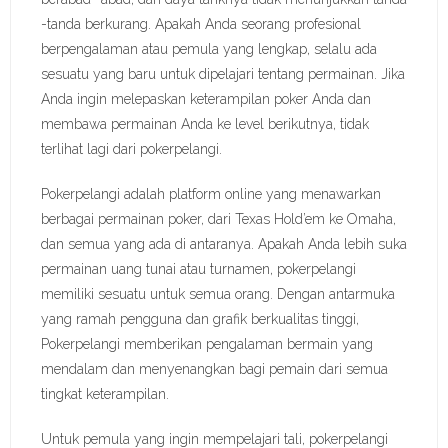
-tanda berkurang. Apakah Anda seorang profesional
berpengalaman atau pemula yang lengkap, selalu ada
sesuatu yang baru untuk dipelajari tentang permainan. Jika
Anda ingin melepaskan keterampilan poker Anda dan
membawa permainan Anda ke level berikutnya, tidak
terlihat lagi dari pokerpelangi.
Pokerpelangi adalah platform online yang menawarkan
berbagai permainan poker, dari Texas Hold’em ke Omaha,
dan semua yang ada di antaranya. Apakah Anda lebih suka
permainan uang tunai atau turnamen, pokerpelangi
memiliki sesuatu untuk semua orang. Dengan antarmuka
yang ramah pengguna dan grafik berkualitas tinggi,
Pokerpelangi memberikan pengalaman bermain yang
mendalam dan menyenangkan bagi pemain dari semua
tingkat keterampilan.
Untuk pemula yang ingin mempelajari tali, pokerpelangi