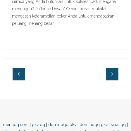
semua yang Anda butuhkan untuk sukses. Jadi mengapa
menunggu? Daftar ke DoyanQQ hari ini dan mulailah
mengasah keterampilan poker Anda untuk mendapatkan
peluang menang besar.
menuqq.com
|
pkv qq
|
dominoqq pkv
|
dominoqq pkv
|
situs qq
|