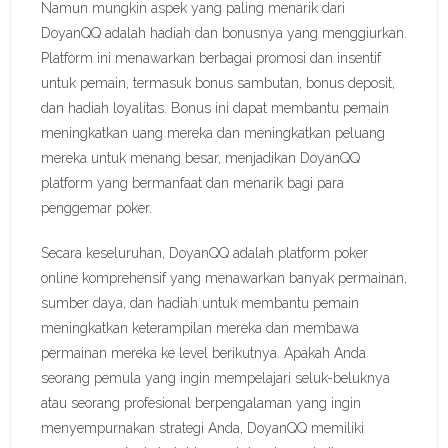
Namun mungkin aspek yang paling menarik dari
DoyanQQ adalah hadiah dan bonusnya yang menggiurkan.
Platform ini menawarkan berbagai promosi dan insentif
untuk pemain, termasuk bonus sambutan, bonus deposit,
dan hadiah loyalitas. Bonus ini dapat membantu pemain
meningkatkan uang mereka dan meningkatkan peluang
mereka untuk menang besar, menjadikan DoyanQQ
platform yang bermanfaat dan menarik bagi para
penggemar poker.
Secara keseluruhan, DoyanQQ adalah platform poker
online komprehensif yang menawarkan banyak permainan,
sumber daya, dan hadiah untuk membantu pemain
meningkatkan keterampilan mereka dan membawa
permainan mereka ke level berikutnya. Apakah Anda
seorang pemula yang ingin mempelajari seluk-beluknya
atau seorang profesional berpengalaman yang ingin
menyempurnakan strategi Anda, DoyanQQ memiliki