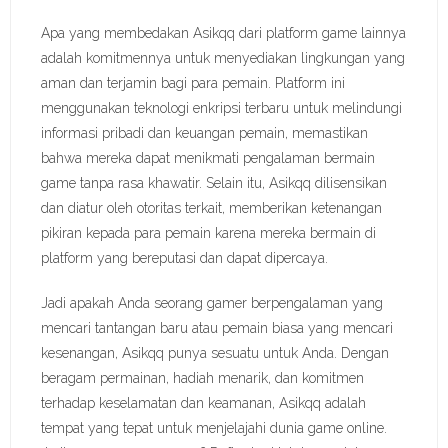
Apa yang membedakan Asikqq dari platform game lainnya
adalah komitmennya untuk menyediakan lingkungan yang
aman dan terjamin bagi para pemain. Platform ini
menggunakan teknologi enkripsi terbaru untuk melindungi
informasi pribadi dan keuangan pemain, memastikan
bahwa mereka dapat menikmati pengalaman bermain
game tanpa rasa khawatir. Selain itu, Asikqq dilisensikan
dan diatur oleh otoritas terkait, memberikan ketenangan
pikiran kepada para pemain karena mereka bermain di
platform yang bereputasi dan dapat dipercaya.
Jadi apakah Anda seorang gamer berpengalaman yang
mencari tantangan baru atau pemain biasa yang mencari
kesenangan, Asikqq punya sesuatu untuk Anda. Dengan
beragam permainan, hadiah menarik, dan komitmen
terhadap keselamatan dan keamanan, Asikqq adalah
tempat yang tepat untuk menjelajahi dunia game online.