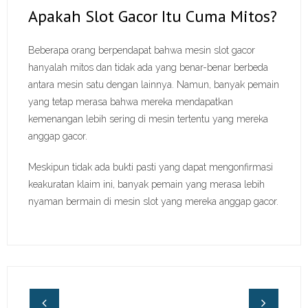
Apakah Slot Gacor Itu Cuma Mitos?
Beberapa orang berpendapat bahwa mesin slot gacor
hanyalah mitos dan tidak ada yang benar-benar berbeda
antara mesin satu dengan lainnya. Namun, banyak pemain
yang tetap merasa bahwa mereka mendapatkan
kemenangan lebih sering di mesin tertentu yang mereka
anggap gacor.
Meskipun tidak ada bukti pasti yang dapat mengonfirmasi
keakuratan klaim ini, banyak pemain yang merasa lebih
nyaman bermain di mesin slot yang mereka anggap gacor.