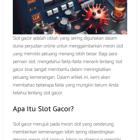
Slot gacor adalah istilah yang sering digunakan dalam
dunia perjudian online untuk menggambarkan mesin slot
yang memiliki peluang menang lebih besar. Bagi para
pemain slot, mengetahui fakta-fakta menarik tentang slot
gacor bisa sangat membantu dalam meningkatkan
peluang kemenangan. Dalam artikel ini, kami akan
membahas beberapa fakta yang mungkin belum Anda
ketahui tentang slot gacor.
Apa Itu Slot Gacor?
Slot gacor merujuk pada mesin slot yang cenderung
memberikan kemenangan lebih sering dibandingkan
dengan mesin slot lainnya. Mesin ini dipercaya memiliki