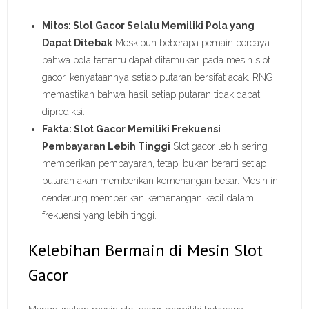
Mitos: Slot Gacor Selalu Memiliki Pola yang
Dapat Ditebak
Meskipun beberapa pemain percaya
bahwa pola tertentu dapat ditemukan pada mesin slot
gacor, kenyataannya setiap putaran bersifat acak. RNG
memastikan bahwa hasil setiap putaran tidak dapat
diprediksi.
Fakta: Slot Gacor Memiliki Frekuensi
Pembayaran Lebih Tinggi
Slot gacor lebih sering
memberikan pembayaran, tetapi bukan berarti setiap
putaran akan memberikan kemenangan besar. Mesin ini
cenderung memberikan kemenangan kecil dalam
frekuensi yang lebih tinggi.
Kelebihan Bermain di Mesin Slot
Gacor