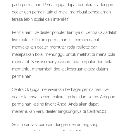
pada permainan. Pemain juga dapat berinteraksi dengan
dealer dan pemain lain di meja, membuat pengalaman
terasa lebih sosial dan interaktif.
Permainan live dealer populer lainnya di CentralQQ adalah
live roulette. Dalam permainan ini, pemain dapat
menyaksikan dealer memutar roda roulette dan
melepaskan bola, menunggu untuk melihat di mana bola
mendarat. Sensasi menyaksikan roda berputar dan bola
memantul menambah tingkat keseruan ekstra dalam
permainan.
CentralQQ juga menawarkan berbagai permainan live
dealer lainnya, seperti bakarat, poker, dan sic bo. Apa pun
permainan kasino favorit Anda, Anda akan dapat
menemukan versi dealer langsungnya di CentralQQ.
Selain sensasi bermain dengan dealer langsung,