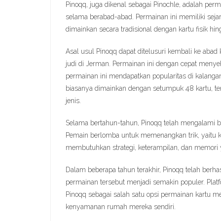
Pinoqq, juga dikenal sebagai Pinochle, adalah per
selama berabad-abad. Permainan ini memiliki seja
dimainkan secara tradisional dengan kartu fisik hing
Asal usul Pinoqq dapat ditelusuri kembali ke abad
judi di Jerman. Permainan ini dengan cepat menyeb
permainan ini mendapatkan popularitas di kalanga
biasanya dimainkan dengan setumpuk 48 kartu, terd
jenis.
Selama bertahun-tahun, Pinoqq telah mengalami b
Pemain berlomba untuk memenangkan trik, yaitu k
membutuhkan strategi, keterampilan, dan memori y
Dalam beberapa tahun terakhir, Pinoqq telah berhasi
permainan tersebut menjadi semakin populer. Pla
Pinoqq sebagai salah satu opsi permainan kartu 
kenyamanan rumah mereka sendiri.