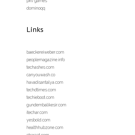
pkv games
dominoqq
Links
baeckereiweber.com
peoplemagazine.info
techashes.com
canyouwash.co
havadisantalya.com
techdtimes.com
techieboot.com
gundembalikesir.com
itechar.com
yesbold.com
healthhubzone.com
ebaraat.com