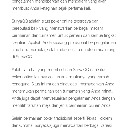
pengalaman mendebarkan dan mendalam yang akan
membuat Anda ketagihan sejak pertama kali.
SuryaQQ adalah situs poker online tepercaya dan
bereputasi baik yang menawarkan berbagai macam
permainan dan turnamen untuk pemain dari semua tingkat
keahlian. Apakah Anda seorang profesional berpengalaman
atau baru memulai, selalu ada sesuatu untuk semua orang
di SuryaQQ.
Salah satu hal yang membedakan SuryaQQ dari situs
poker online lainnya adalah antarmukanya yang ramah
pengguna. Situs ini mudah dinavigasi, memudahkan Anda
menemukan permainan dan turnamen yang Anda minati.
Anda juga dapat menyesuaikan pengalaman Anda dengan
memilih taruhan meja dan jenis permainan pilihan Anda.
Selain permainan poker tradisional seperti Texas Hold’em
dan Omaha, SuryaQQ juga menawarkan berbagai variasi