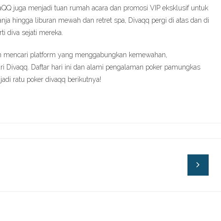
aQQ juga menjadi tuan rumah acara dan promosi VIP eksklusif untuk
anja hingga liburan mewah dan retret spa, Divaqq pergi di atas dan di
 diva sejati mereka.
 dan mencari platform yang menggabungkan kemewahan,
ari Divaqq. Daftar hari ini dan alami pengalaman poker pamungkas
di ratu poker divaqq berikutnya!