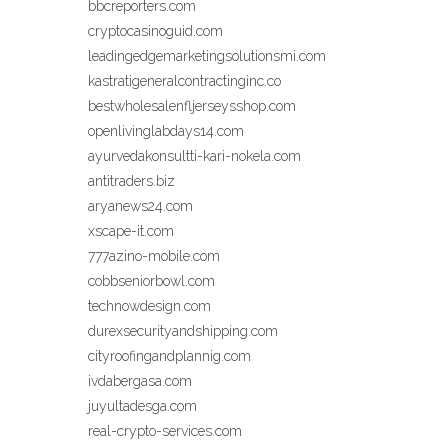
bbcreporters.com
cryptocasinoguid.com
leadingedgemarketingsolutionsmi.com
kastratigeneralcontractinginc.co
bestwholesalenfljerseysshop.com
openlivinglabdays14.com
ayurvedakonsultti-kari-nokela.com
antitraders.biz
aryanews24.com
xscape-it.com
777azino-mobile.com
cobbseniorbowl.com
technowdesign.com
durexsecurityandshipping.com
cityroofingandplannig.com
ivdabergasa.com
juyultadesga.com
real-crypto-services.com