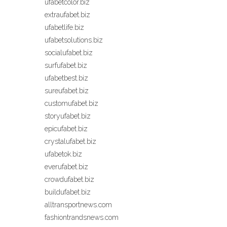
ufabetcolor.biz
extraufabet.biz
ufabetlife.biz
ufabetsolutions.biz
socialufabet.biz
surfufabet.biz
ufabetbest.biz
sureufabet.biz
customufabet.biz
storyufabet.biz
epicufabet.biz
crystalufabet.biz
ufabetok.biz
everufabet.biz
crowdufabet.biz
buildufabet.biz
alltransportnews.com
fashiontrandsnews.com