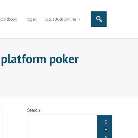
Sportbook
Togel
Situs Judi Online
platform poker
Search
S
E
A