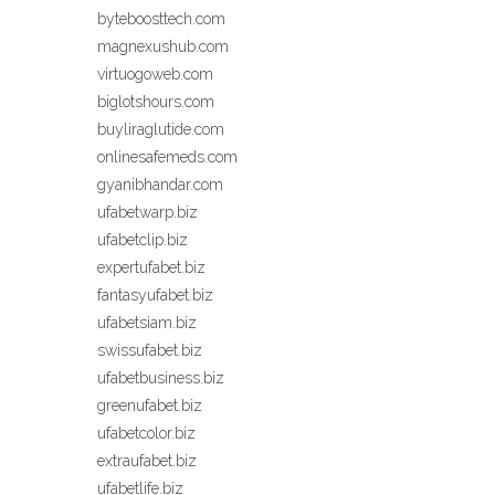
byteboosttech.com
magnexushub.com
virtuogoweb.com
biglotshours.com
buyliraglutide.com
onlinesafemeds.com
gyanibhandar.com
ufabetwarp.biz
ufabetclip.biz
expertufabet.biz
fantasyufabet.biz
ufabetsiam.biz
swissufabet.biz
ufabetbusiness.biz
greenufabet.biz
ufabetcolor.biz
extraufabet.biz
ufabetlife.biz