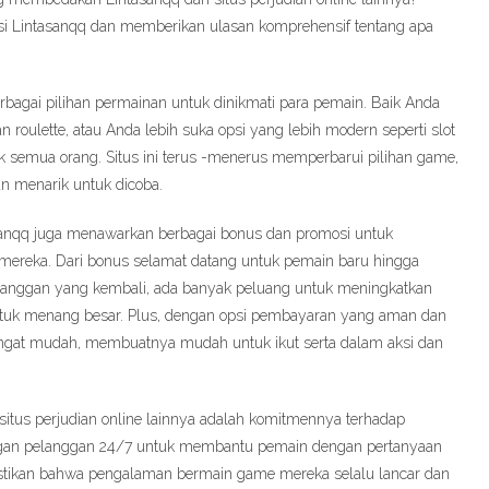
asi Lintasanqq dan memberikan ulasan komprehensif tentang apa
bagai pilihan permainan untuk dinikmati para pemain. Baik Anda
 roulette, atau Anda lebih suka opsi yang lebih modern seperti slot
uk semua orang. Situs ini terus -menerus memperbarui pilihan game,
an menarik untuk dicoba.
anqq juga menawarkan berbagai bonus dan promosi untuk
eka. Dari bonus selamat datang untuk pemain baru hingga
elanggan yang kembali, ada banyak peluang untuk meningkatkan
tuk menang besar. Plus, dengan opsi pembayaran yang aman dan
ngat mudah, membuatnya mudah untuk ikut serta dalam aksi dan
itus perjudian online lainnya adalah komitmennya terhadap
ngan pelanggan 24/7 untuk membantu pemain dengan pertanyaan
stikan bahwa pengalaman bermain game mereka selalu lancar dan