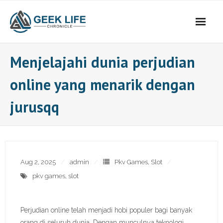
Skip
to
content
Menjelajahi dunia perjudian
online yang menarik dengan
jurusqq
Aug 2, 2025
admin
Pkv Games
,
Slot
pkv games
,
slot
Perjudian online telah menjadi hobi populer bagi banyak
orang di seluruh dunia. Dengan munculnya teknologi,