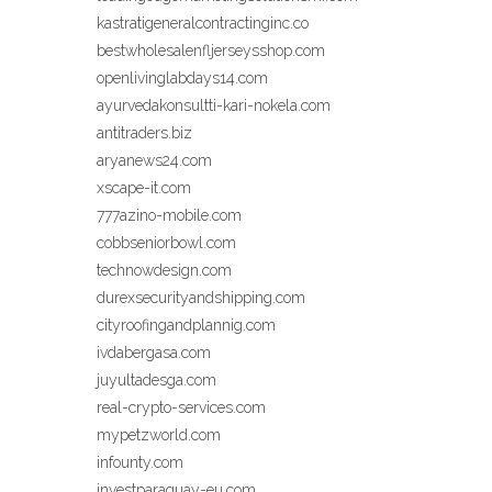
kastratigeneralcontractinginc.co
bestwholesalenfljerseysshop.com
openlivinglabdays14.com
ayurvedakonsultti-kari-nokela.com
antitraders.biz
aryanews24.com
xscape-it.com
777azino-mobile.com
cobbseniorbowl.com
technowdesign.com
durexsecurityandshipping.com
cityroofingandplannig.com
ivdabergasa.com
juyultadesga.com
real-crypto-services.com
mypetzworld.com
infounty.com
investparaguay-eu.com