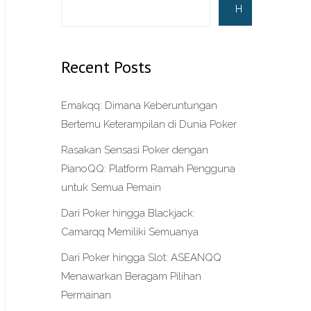
H
Recent Posts
Emakqq: Dimana Keberuntungan
Bertemu Keterampilan di Dunia Poker
Rasakan Sensasi Poker dengan
PianoQQ: Platform Ramah Pengguna
untuk Semua Pemain
Dari Poker hingga Blackjack:
Camarqq Memiliki Semuanya
Dari Poker hingga Slot: ASEANQQ
Menawarkan Beragam Pilihan
Permainan