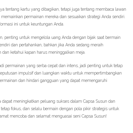
ya tentang kartu yang dibagikan, tetapi juga tentang membaca lawan
a memainkan permainan mereka dan sesuaikan strategi Anda sendiri.
ormasi ini untuk keuntungan Anda.
ian, penting untuk mengelola uang Anda dengan bijak saat bermain
endiri dan pertahankan, bahkan jika Anda sedang meraih
 dan ketahui kapan harus meninggalkan meja.
di permainan yang serba cepat dan intens, jadi penting untuk tetap
 keputusan impulsif dan luangkan waktu untuk mempertimbangkan
a permainan dan hindari gangguan yang dapat memengaruhi
Anda dapat meningkatkan peluang sukses dalam Capsa Susun dan
tetap fokus, dan selalu bermain dengan pola pikir strategis untuk
amat mencoba dan selamat menguasai seni Capsa Susun!