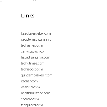
Links
baeckereiweber.com
peoplemagazine.info
techashes.com
canyouwash.co
havadisantalya.com
techdtimes.com
techieboot.com
gundembalikesir.com
itechar.com
yesbold.com
healthhubzone.com
ebaraat.com
techjuiced.com