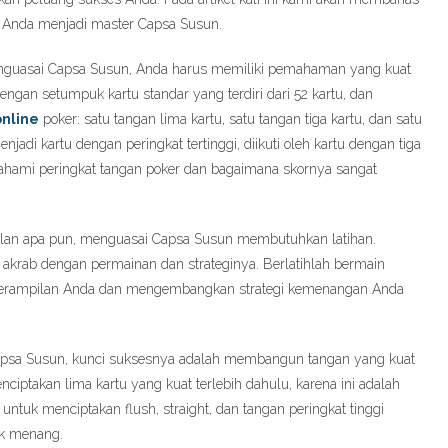
u Anda menjadi master Capsa Susun.
enguasai Capsa Susun, Anda harus memiliki pemahaman yang kuat
ngan setumpuk kartu standar yang terdiri dari 52 kartu, dan
online
poker: satu tangan lima kartu, satu tangan tiga kartu, dan satu
jadi kartu dengan peringkat tertinggi, diikuti oleh kartu dengan tiga
ahami peringkat tangan poker dan bagaimana skornya sangat
rampilan apa pun, menguasai Capsa Susun membutuhkan latihan.
akrab dengan permainan dan strateginya. Berlatihlah bermain
eterampilan Anda dan mengembangkan strategi kemenangan Anda
psa Susun, kunci suksesnya adalah membangun tangan yang kuat
ciptakan lima kartu yang kuat terlebih dahulu, karena ini adalah
untuk menciptakan flush, straight, dan tangan peringkat tinggi
k menang.