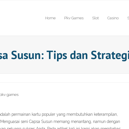
Home
Pkv Games
Slot
Casino
a Susun: Tips dan Strateg
pkv games
, adalah permainan kartu populer yang membutuhkan keterampilan,
ng. Menguasai seni Capsa Susun memang menantang, namun dengan
tkan peluang sukses Anda. Pada artikel kali ini kami akan membahas