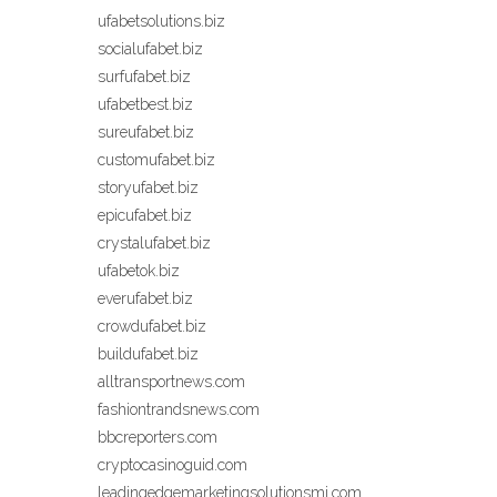
ufabetsolutions.biz
socialufabet.biz
surfufabet.biz
ufabetbest.biz
sureufabet.biz
customufabet.biz
storyufabet.biz
epicufabet.biz
crystalufabet.biz
ufabetok.biz
everufabet.biz
crowdufabet.biz
buildufabet.biz
alltransportnews.com
fashiontrandsnews.com
bbcreporters.com
cryptocasinoguid.com
leadingedgemarketingsolutionsmi.com