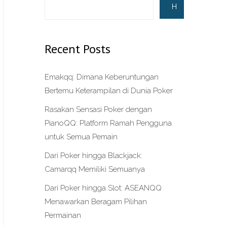
H
Recent Posts
Emakqq: Dimana Keberuntungan
Bertemu Keterampilan di Dunia Poker
Rasakan Sensasi Poker dengan
PianoQQ: Platform Ramah Pengguna
untuk Semua Pemain
Dari Poker hingga Blackjack:
Camarqq Memiliki Semuanya
Dari Poker hingga Slot: ASEANQQ
Menawarkan Beragam Pilihan
Permainan