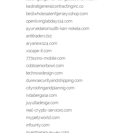
kastratigeneralcontractinginc.co
bestwholesalenfljerseysshop.com
openlivinglabdays14.com
ayurvedakonsultti-kari-nokela.com
antitraders.biz
aryanews24.com
xscape-it.com
777azino-mobile.com
cobbseniorbowl.com
technowdesign.com
durexsecurityandshipping.com
cityroofingandplannig.com
ivdabergasa.com
juyultadesga.com
real-crypto-services.com
mypetzworld.com
infounty.com
investparaguay-eu.com