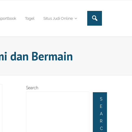
Sportbook
Togel
Situs Judi Online
i dan Bermain
Search
S
E
A
R
C