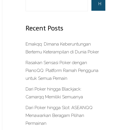
H
Recent Posts
Emakqq: Dimana Keberuntungan
Bertemu Keterampilan di Dunia Poker
Rasakan Sensasi Poker dengan
PianoQQ: Platform Ramah Pengguna
untuk Semua Pemain
Dari Poker hingga Blackjack:
Camarqq Memiliki Semuanya
Dari Poker hingga Slot: ASEANQQ
Menawarkan Beragam Pilihan
Permainan