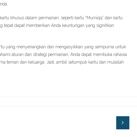
nda.
n kartu khusus dalam permainan, seperti kartu “Murniqq” dan kartu
ang tepat dapat memberikan Anda keuntungan yang signifikan
kartu yang menyenangkan dan mengasyikkan yang sempurna untuk
hami aturan dan strategi permainan, Anda dapat membuka rahasia
a teman dan keluarga. Jadi, ambil setumpuk kartu dan mulailah