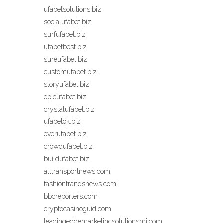
ufabetsolutions.biz
socialufabet.biz
surfufabet.biz
ufabetbest.biz
sureufabet.biz
customufabet.biz
storyufabet.biz
epicufabet.biz
crystalufabet.biz
ufabetok.biz
everufabet.biz
crowdufabet.biz
buildufabet.biz
alltransportnews.com
fashiontrandsnews.com
bbcreporters.com
cryptocasinoguid.com
leadingedgemarketingsolutionsmi.com