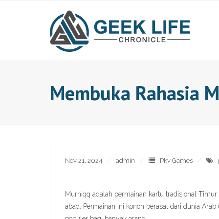
Skip
to
content
Membuka Rahasia M
Nov 21, 2024
admin
Pkv Games
Murniqq adalah permainan kartu tradisional Timur
abad. Permainan ini konon berasal dari dunia Ara
populer bagi banyak orang.