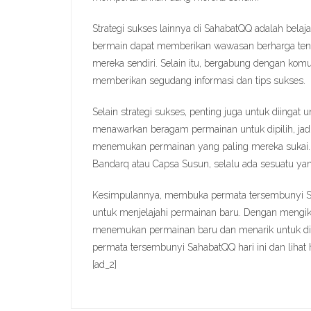
Strategi sukses lainnya di SahabatQQ adalah belaj
bermain dapat memberikan wawasan berharga te
mereka sendiri. Selain itu, bergabung dengan kom
memberikan segudang informasi dan tips sukses.
Selain strategi sukses, penting juga untuk diingat
menawarkan beragam permainan untuk dipilih, jad
menemukan permainan yang paling mereka sukai. Ba
Bandarq atau Capsa Susun, selalu ada sesuatu yan
Kesimpulannya, membuka permata tersembunyi Sa
untuk menjelajahi permainan baru. Dengan mengiku
menemukan permainan baru dan menarik untuk din
permata tersembunyi SahabatQQ hari ini dan lihat 
[ad_2]