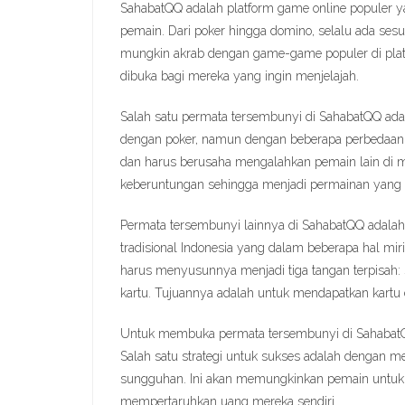
SahabatQQ adalah platform game online populer 
pemain. Dari poker hingga domino, selalu ada se
mungkin akrab dengan game-game populer di plat
dibuka bagi mereka yang ingin menjelajah.
Salah satu permata tersembunyi di SahabatQQ ad
dengan poker, namun dengan beberapa perbedaan ut
dan harus berusaha mengalahkan pemain lain di m
keberuntungan sehingga menjadi permainan yang 
Permata tersembunyi lainnya di SahabatQQ adala
tradisional Indonesia yang dalam beberapa hal mi
harus menyusunnya menjadi tiga tangan terpisah: sa
kartu. Tujuannya adalah untuk mendapatkan kartu 
Untuk membuka permata tersembunyi di SahabatQQ
Salah satu strategi untuk sukses adalah dengan
sungguhan. Ini akan memungkinkan pemain untuk 
mempertaruhkan uang mereka sendiri.