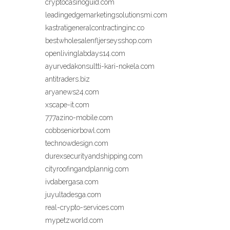
cryptocasinoguid.com
leadingedgemarketingsolutionsmi.com
kastratigeneralcontractinginc.co
bestwholesalenfljerseysshop.com
openlivinglabdays14.com
ayurvedakonsultti-kari-nokela.com
antitraders.biz
aryanews24.com
xscape-it.com
777azino-mobile.com
cobbseniorbowl.com
technowdesign.com
durexsecurityandshipping.com
cityroofingandplannig.com
ivdabergasa.com
juyultadesga.com
real-crypto-services.com
mypetzworld.com