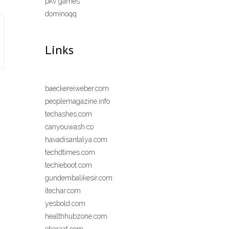
pkv games
dominoqq
Links
baeckereiweber.com
peoplemagazine.info
techashes.com
canyouwash.co
havadisantalya.com
techdtimes.com
techieboot.com
gundembalikesir.com
itechar.com
yesbold.com
healthhubzone.com
ebaraat.com