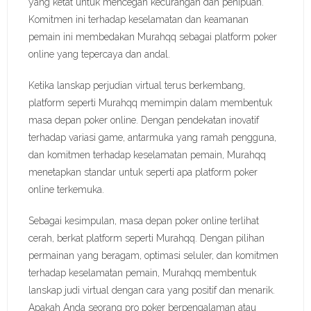
yang ketat untuk mencegah kecurangan dan penipuan.
Komitmen ini terhadap keselamatan dan keamanan
pemain ini membedakan Murahqq sebagai platform poker
online yang tepercaya dan andal.
Ketika lanskap perjudian virtual terus berkembang,
platform seperti Murahqq memimpin dalam membentuk
masa depan poker online. Dengan pendekatan inovatif
terhadap variasi game, antarmuka yang ramah pengguna,
dan komitmen terhadap keselamatan pemain, Murahqq
menetapkan standar untuk seperti apa platform poker
online terkemuka.
Sebagai kesimpulan, masa depan poker online terlihat
cerah, berkat platform seperti Murahqq. Dengan pilihan
permainan yang beragam, optimasi seluler, dan komitmen
terhadap keselamatan pemain, Murahqq membentuk
lanskap judi virtual dengan cara yang positif dan menarik.
Apakah Anda seorang pro poker berpengalaman atau