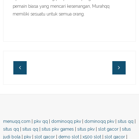
pemain biasa yang mencari kesenangan, Murahqq
memiliki sesuatu untuk semua orang.
menuqq.com
|
pkv qq
|
dominoqq pkv
|
dominoqq pkv
|
situs qq
|
situs qq
|
situs qq
|
situs pkv games
|
situs pkv
|
slot gacor
|
situs
judi bola
|
pkv
|
slot gacor
|
demo slot
|
x500 slot
|
slot gacor
|