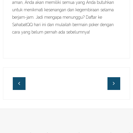
aman, Anda akan memiliki semua yang Anda butuhkan
untuk menikmati kesenangan dan kegembiraan selama
berjam-jam. Jadi mengapa menunggu? Daftar ke
SahabatQQ hari ini dan mulailah bermain poker dengan
cara yang belum pernah ada sebelumnya!