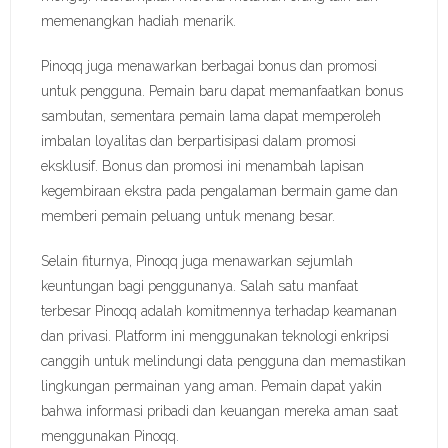
memenangkan hadiah menarik.
Pinoqq juga menawarkan berbagai bonus dan promosi
untuk pengguna. Pemain baru dapat memanfaatkan bonus
sambutan, sementara pemain lama dapat memperoleh
imbalan loyalitas dan berpartisipasi dalam promosi
eksklusif. Bonus dan promosi ini menambah lapisan
kegembiraan ekstra pada pengalaman bermain game dan
memberi pemain peluang untuk menang besar.
Selain fiturnya, Pinoqq juga menawarkan sejumlah
keuntungan bagi penggunanya. Salah satu manfaat
terbesar Pinoqq adalah komitmennya terhadap keamanan
dan privasi. Platform ini menggunakan teknologi enkripsi
canggih untuk melindungi data pengguna dan memastikan
lingkungan permainan yang aman. Pemain dapat yakin
bahwa informasi pribadi dan keuangan mereka aman saat
menggunakan Pinoqq.