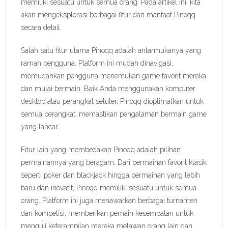
memiliki sesuatu untuk semua orang. Pada artikel ini, kita
akan mengeksplorasi berbagai fitur dan manfaat Pinoqq
secara detail.
Salah satu fitur utama Pinoqq adalah antarmukanya yang
ramah pengguna. Platform ini mudah dinavigasi,
memudahkan pengguna menemukan game favorit mereka
dan mulai bermain. Baik Anda menggunakan komputer
desktop atau perangkat seluler, Pinoqq dioptimalkan untuk
semua perangkat, memastikan pengalaman bermain game
yang lancar.
Fitur lain yang membedakan Pinoqq adalah pilihan
permainannya yang beragam. Dari permainan favorit klasik
seperti poker dan blackjack hingga permainan yang lebih
baru dan inovatif, Pinoqq memiliki sesuatu untuk semua
orang. Platform ini juga menawarkan berbagai turnamen
dan kompetisi, memberikan pemain kesempatan untuk
menguji keterampilan mereka melawan orang lain dan