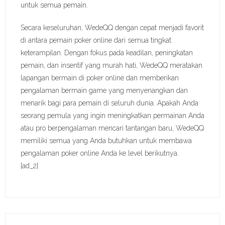
untuk semua pemain.
Secara keseluruhan, WedeQQ dengan cepat menjadi favorit
di antara pemain poker online dari semua tingkat
keterampilan. Dengan fokus pada keadilan, peningkatan
pemain, dan insentif yang murah hati, WedeQQ meratakan
lapangan bermain di poker online dan memberikan
pengalaman bermain game yang menyenangkan dan
menarik bagi para pemain di seluruh dunia. Apakah Anda
seorang pemula yang ingin meningkatkan permainan Anda
atau pro berpengalaman mencari tantangan baru, WedeQQ
memiliki semua yang Anda butuhkan untuk membawa
pengalaman poker online Anda ke level berikutnya.
[ad_2]