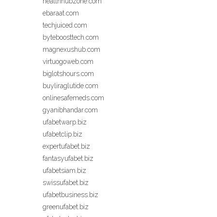
healthhubzone.com
ebaraat.com
techjuiced.com
byteboosttech.com
magnexushub.com
virtuogoweb.com
biglotshours.com
buyliraglutide.com
onlinesafemeds.com
gyanibhandar.com
ufabetwarp.biz
ufabetclip.biz
expertufabet.biz
fantasyufabet.biz
ufabetsiam.biz
swissufabet.biz
ufabetbusiness.biz
greenufabet.biz