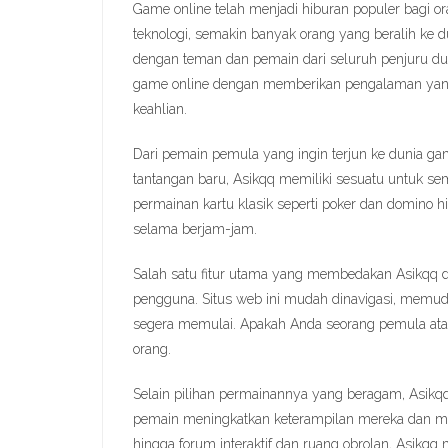
Game online telah menjadi hiburan populer bagi or
teknologi, semakin banyak orang yang beralih ke 
dengan teman dan pemain dari seluruh penjuru duni
game online dengan memberikan pengalaman yang
keahlian.
Dari pemain pemula yang ingin terjun ke dunia g
tantangan baru, Asikqq memiliki sesuatu untuk se
permainan kartu klasik seperti poker dan domino 
selama berjam-jam.
Salah satu fitur utama yang membedakan Asikqq d
pengguna. Situs web ini mudah dinavigasi, mem
segera memulai. Apakah Anda seorang pemula ata
orang.
Selain pilihan permainannya yang beragam, Asik
pemain meningkatkan keterampilan mereka dan mem
hingga forum interaktif dan ruang obrolan, Asik