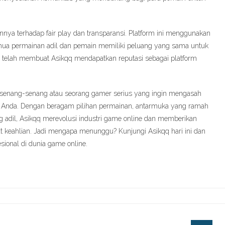
nnya terhadap fair play dan transparansi. Platform ini menggunakan
mua permainan adil dan pemain memiliki peluang yang sama untuk
an telah membuat Asikqq mendapatkan reputasi sebagai platform
rsenang-senang atau seorang gamer serius yang ingin mengasah
k Anda. Dengan beragam pilihan permainan, antarmuka yang ramah
adil, Asikqq merevolusi industri game online dan memberikan
t keahlian. Jadi mengapa menunggu? Kunjungi Asikqq hari ini dan
sional di dunia game online.