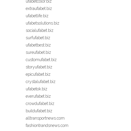
ufabetcolor.biz
extraufabet.biz
ufabetlife.biz
ufabetsolutions.biz
socialufabet.biz
surfufabet.biz
ufabetbest.biz
sureufabet.biz
customufabet.biz
storyufabet.biz
epicufabet.biz
crystalufabet.biz
ufabetok.biz
everufabet.biz
crowdufabet.biz
buildufabet.biz
alltransportnews.com
fashiontrandsnews.com