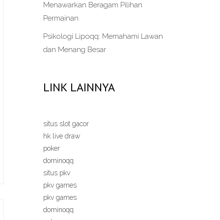
Menawarkan Beragam Pilihan
Permainan
Psikologi Lipoqq: Memahami Lawan
dan Menang Besar
LINK LAINNYA
situs slot gacor
hk live draw
poker
dominoqq
situs pkv
pkv games
pkv games
dominoqq