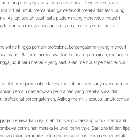
ang-orang dari segala usia di seluruh dunia. Dengan kemajuan
dunia virtual untuk memainkan game favorit mereka dan terhubung
a. Asikqq adalah salah satu platform yang merevolusi industri
 lancar dan menyenangkan bagi pemain dari semua tingkat
ame online hingga pemain profesional berpengalaman yang mencari
mua orang. Platform ini menawarkan beragam permainan, mulai dari
hingga judul baru menarik yang pasti akan membuat pemain terhibur
ari platform game online lainnya adalah antarmukanya yang ramah
udahkan pemain menemukan permainan yang mereka sukai dan
u profesional berpengalaman, Asikqq memiliki sesuatu untuk semua
qq juga menawarkan sejumlah fitur yang dirancang untuk membantu
bawa permainan mereka ke level berikutnya. Dari tutorial dan tips
qq menyediakan komunitas yang mendukung bagi para pemain untuk