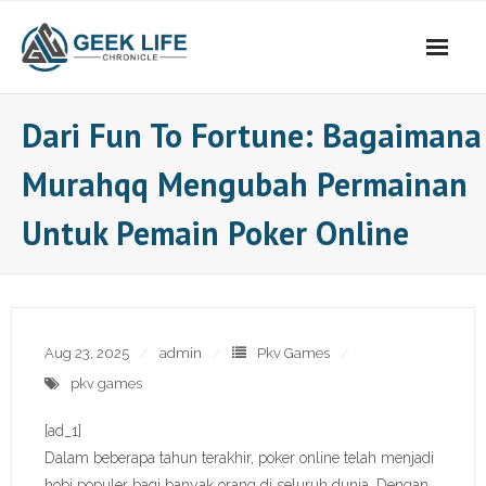
Skip
to
content
Dari Fun To Fortune: Bagaimana
Murahqq Mengubah Permainan
Untuk Pemain Poker Online
Aug 23, 2025
admin
Pkv Games
pkv games
[ad_1]
Dalam beberapa tahun terakhir, poker online telah menjadi
hobi populer bagi banyak orang di seluruh dunia. Dengan