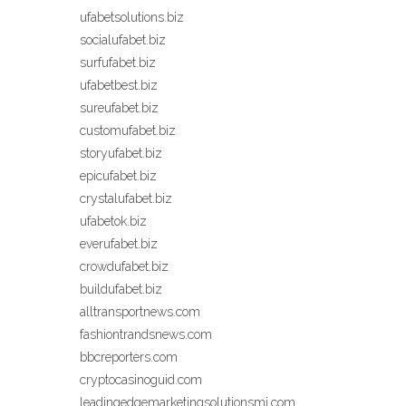
ufabetsolutions.biz
socialufabet.biz
surfufabet.biz
ufabetbest.biz
sureufabet.biz
customufabet.biz
storyufabet.biz
epicufabet.biz
crystalufabet.biz
ufabetok.biz
everufabet.biz
crowdufabet.biz
buildufabet.biz
alltransportnews.com
fashiontrandsnews.com
bbcreporters.com
cryptocasinoguid.com
leadingedgemarketingsolutionsmi.com