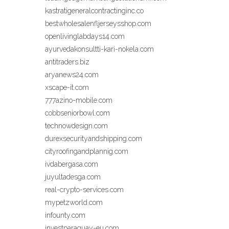
kastratigeneralcontractinginc.co
bestwholesalenfljerseysshop.com
openlivinglabdays14.com
ayurvedakonsultti-kari-nokela.com
antitraders.biz
aryanews24.com
xscape-it.com
777azino-mobile.com
cobbseniorbowl.com
technowdesign.com
durexsecurityandshipping.com
cityroofingandplannig.com
ivdabergasa.com
juyultadesga.com
real-crypto-services.com
mypetzworld.com
infounty.com
investparaguay-eu.com