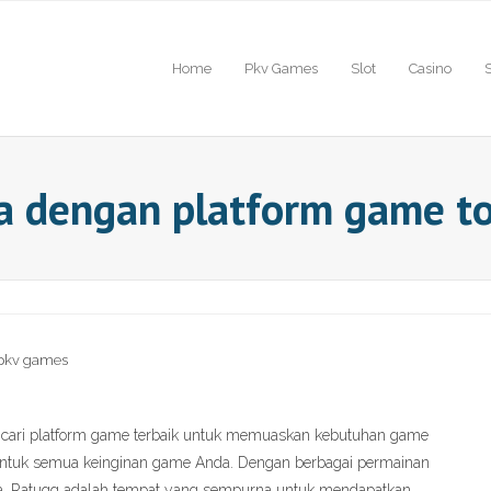
Home
Pkv Games
Slot
Casino
 dengan platform game t
pkv games
ari platform game terbaik untuk memuaskan kebutuhan game
ir untuk semua keinginan game Anda. Dengan berbagai permainan
a, Ratuqq adalah tempat yang sempurna untuk mendapatkan