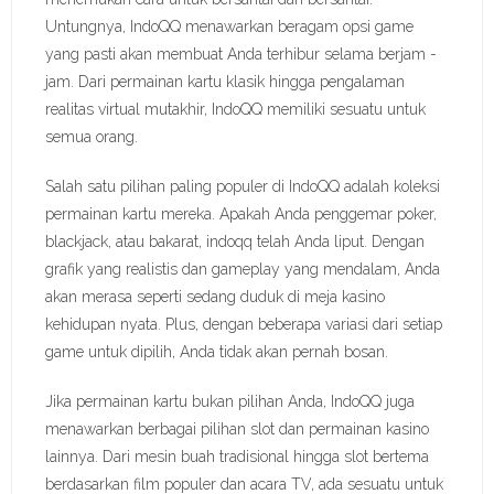
Untungnya, IndoQQ menawarkan beragam opsi game
yang pasti akan membuat Anda terhibur selama berjam -
jam. Dari permainan kartu klasik hingga pengalaman
realitas virtual mutakhir, IndoQQ memiliki sesuatu untuk
semua orang.
Salah satu pilihan paling populer di IndoQQ adalah koleksi
permainan kartu mereka. Apakah Anda penggemar poker,
blackjack, atau bakarat, indoqq telah Anda liput. Dengan
grafik yang realistis dan gameplay yang mendalam, Anda
akan merasa seperti sedang duduk di meja kasino
kehidupan nyata. Plus, dengan beberapa variasi dari setiap
game untuk dipilih, Anda tidak akan pernah bosan.
Jika permainan kartu bukan pilihan Anda, IndoQQ juga
menawarkan berbagai pilihan slot dan permainan kasino
lainnya. Dari mesin buah tradisional hingga slot bertema
berdasarkan film populer dan acara TV, ada sesuatu untuk