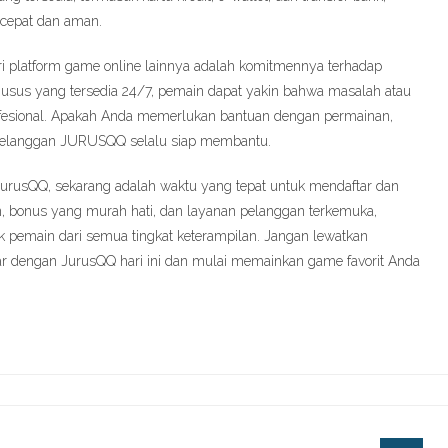
cepat dan aman.
 platform game online lainnya adalah komitmennya terhadap
usus yang tersedia 24/7, pemain dapat yakin bahwa masalah atau
ofesional. Apakah Anda memerlukan bantuan dengan permainan,
 pelanggan JURUSQQ selalu siap membantu.
JurusQQ, sekarang adalah waktu yang tepat untuk mendaftar dan
n, bonus yang murah hati, dan layanan pelanggan terkemuka,
k pemain dari semua tingkat keterampilan. Jangan lewatkan
 dengan JurusQQ hari ini dan mulai memainkan game favorit Anda