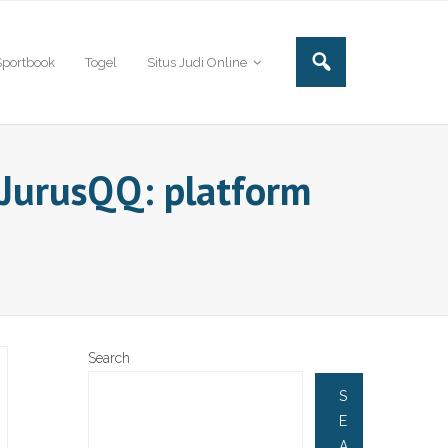
Sportbook
Togel
Situs Judi Online
JurusQQ: platform
Search
S
E
A