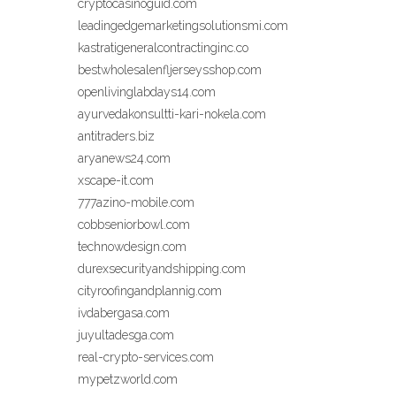
cryptocasinoguid.com
leadingedgemarketingsolutionsmi.com
kastratigeneralcontractinginc.co
bestwholesalenfljerseysshop.com
openlivinglabdays14.com
ayurvedakonsultti-kari-nokela.com
antitraders.biz
aryanews24.com
xscape-it.com
777azino-mobile.com
cobbseniorbowl.com
technowdesign.com
durexsecurityandshipping.com
cityroofingandplannig.com
ivdabergasa.com
juyultadesga.com
real-crypto-services.com
mypetzworld.com