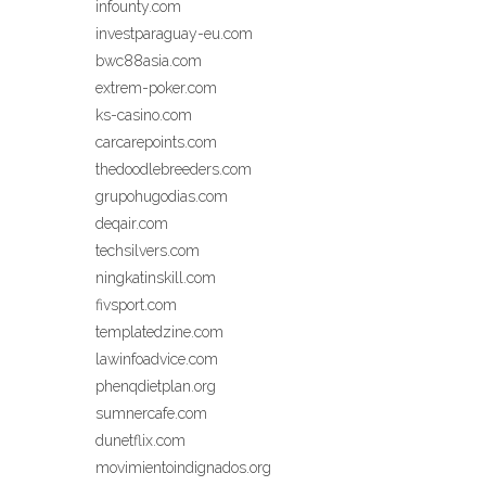
infounty.com
investparaguay-eu.com
bwc88asia.com
extrem-poker.com
ks-casino.com
carcarepoints.com
thedoodlebreeders.com
grupohugodias.com
deqair.com
techsilvers.com
ningkatinskill.com
fivsport.com
templatedzine.com
lawinfoadvice.com
phenqdietplan.org
sumnercafe.com
dunetflix.com
movimientoindignados.org