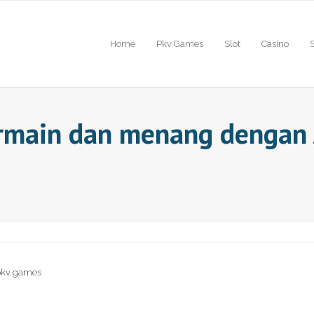
Home
Pkv Games
Slot
Casino
ermain dan menang dengan 
pkv games