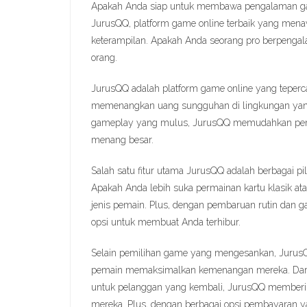
Apakah Anda siap untuk membawa pengalaman game o
JurusQQ, platform game online terbaik yang men
keterampilan. Apakah Anda seorang pro berpenga
orang.
JurusQQ adalah platform game online yang tepe
memenangkan uang sungguhan di lingkungan ya
gameplay yang mulus, JurusQQ memudahkan pemai
menang besar.
Salah satu fitur utama JurusQQ adalah berbagai p
Apakah Anda lebih suka permainan kartu klasik ata
jenis pemain. Plus, dengan pembaruan rutin dan g
opsi untuk membuat Anda terhibur.
Selain pemilihan game yang mengesankan, Jurus
pemain memaksimalkan kemenangan mereka. Dari b
untuk pelanggan yang kembali, JurusQQ memberi 
mereka. Plus, dengan berbagai opsi pembayaran yang