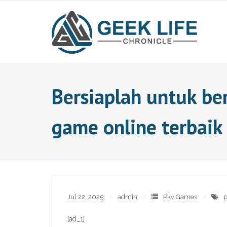
Skip
to
content
Bersiaplah untuk b
game online terbaik
Jul 22, 2025
admin
Pkv Games
[ad_1]