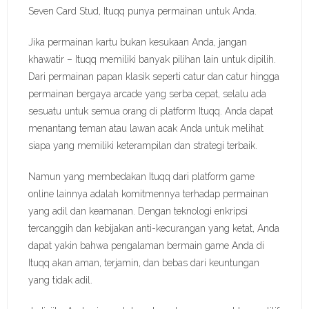
Seven Card Stud, Ituqq punya permainan untuk Anda.
Jika permainan kartu bukan kesukaan Anda, jangan
khawatir – Ituqq memiliki banyak pilihan lain untuk dipilih.
Dari permainan papan klasik seperti catur dan catur hingga
permainan bergaya arcade yang serba cepat, selalu ada
sesuatu untuk semua orang di platform Ituqq. Anda dapat
menantang teman atau lawan acak Anda untuk melihat
siapa yang memiliki keterampilan dan strategi terbaik.
Namun yang membedakan Ituqq dari platform game
online lainnya adalah komitmennya terhadap permainan
yang adil dan keamanan. Dengan teknologi enkripsi
tercanggih dan kebijakan anti-kecurangan yang ketat, Anda
dapat yakin bahwa pengalaman bermain game Anda di
Ituqq akan aman, terjamin, dan bebas dari keuntungan
yang tidak adil.