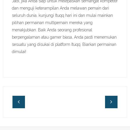
Jadi, jika Anda siap untuk melepaskan semangat kompetitif
dan menguji keterampilan Anda melawan pemain dari
seluruh dunia, kunjungi Ituqq hari ini dan mulai mainkan
pilihan permainan multipemain mereka yang
menakjubkan. Baik Anda seorang profesional
berpengalaman atau gamer biasa, Anda pasti menemukan
sesuatu yang disukai di platform Ituqq. Biarkan permainan
dimulai!