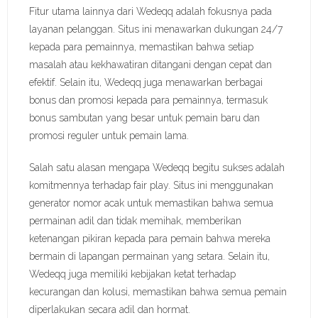
Fitur utama lainnya dari Wedeqq adalah fokusnya pada
layanan pelanggan. Situs ini menawarkan dukungan 24/7
kepada para pemainnya, memastikan bahwa setiap
masalah atau kekhawatiran ditangani dengan cepat dan
efektif. Selain itu, Wedeqq juga menawarkan berbagai
bonus dan promosi kepada para pemainnya, termasuk
bonus sambutan yang besar untuk pemain baru dan
promosi reguler untuk pemain lama.
Salah satu alasan mengapa Wedeqq begitu sukses adalah
komitmennya terhadap fair play. Situs ini menggunakan
generator nomor acak untuk memastikan bahwa semua
permainan adil dan tidak memihak, memberikan
ketenangan pikiran kepada para pemain bahwa mereka
bermain di lapangan permainan yang setara. Selain itu,
Wedeqq juga memiliki kebijakan ketat terhadap
kecurangan dan kolusi, memastikan bahwa semua pemain
diperlakukan secara adil dan hormat.