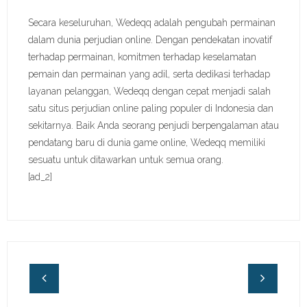
Secara keseluruhan, Wedeqq adalah pengubah permainan
dalam dunia perjudian online. Dengan pendekatan inovatif
terhadap permainan, komitmen terhadap keselamatan
pemain dan permainan yang adil, serta dedikasi terhadap
layanan pelanggan, Wedeqq dengan cepat menjadi salah
satu situs perjudian online paling populer di Indonesia dan
sekitarnya. Baik Anda seorang penjudi berpengalaman atau
pendatang baru di dunia game online, Wedeqq memiliki
sesuatu untuk ditawarkan untuk semua orang.
[ad_2]