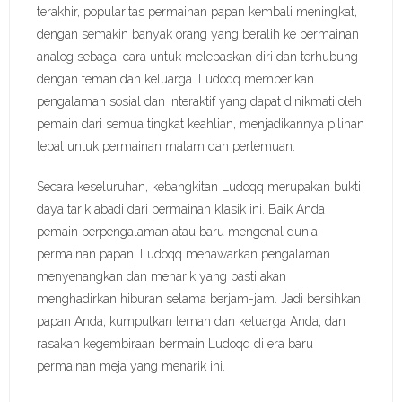
terakhir, popularitas permainan papan kembali meningkat,
dengan semakin banyak orang yang beralih ke permainan
analog sebagai cara untuk melepaskan diri dan terhubung
dengan teman dan keluarga. Ludoqq memberikan
pengalaman sosial dan interaktif yang dapat dinikmati oleh
pemain dari semua tingkat keahlian, menjadikannya pilihan
tepat untuk permainan malam dan pertemuan.
Secara keseluruhan, kebangkitan Ludoqq merupakan bukti
daya tarik abadi dari permainan klasik ini. Baik Anda
pemain berpengalaman atau baru mengenal dunia
permainan papan, Ludoqq menawarkan pengalaman
menyenangkan dan menarik yang pasti akan
menghadirkan hiburan selama berjam-jam. Jadi bersihkan
papan Anda, kumpulkan teman dan keluarga Anda, dan
rasakan kegembiraan bermain Ludoqq di era baru
permainan meja yang menarik ini.