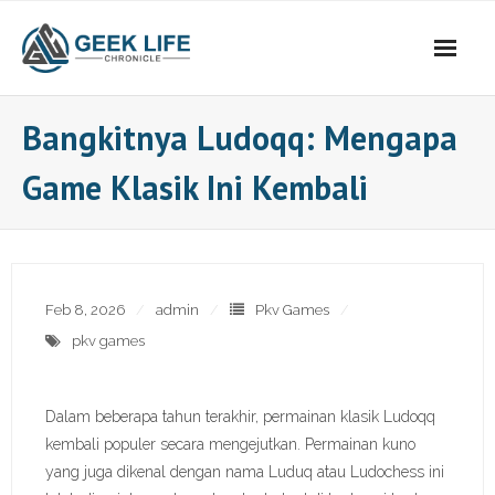
Skip
to
content
Bangkitnya Ludoqq: Mengapa
Game Klasik Ini Kembali
Feb 8, 2026
admin
Pkv Games
pkv games
Dalam beberapa tahun terakhir, permainan klasik Ludoqq
kembali populer secara mengejutkan. Permainan kuno
yang juga dikenal dengan nama Luduq atau Ludochess ini