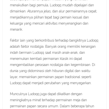
menakutkan bagi pemula, Ludoqq mudah dipelajari dan
dimainkan. Aturannya jelas, dan alur permainannya cepat,
menjadikannya pilihan tepat bagi pemain kasual dan
keluarga yang mencari aktivitas menyenangkan dan
menarik.
Faktor lain yang berkontribusi terhadap bangkitnya Ludoqq
adalah faktor nostalgia. Banyak orang memiliki kenangan
indah bermain Ludoqq saat masih anak-anak, dan
menemukan kembali permainan klasik ini dapat
mengembalikan perasaan nostalgia dan kegembiraan. Di
dunia yang didominasi oleh hiburan digital dan waktu
layar, memainkan permainan papan tradisional seperti
Ludoqq dapat menjadi perubahan yang menyegarkan.
Munculnya Ludoqq juga dapat dikaitkan dengan
meningkatnya minat terhadap permainan meja dan
permainan papan secara umum. Dalam beberapa tahun