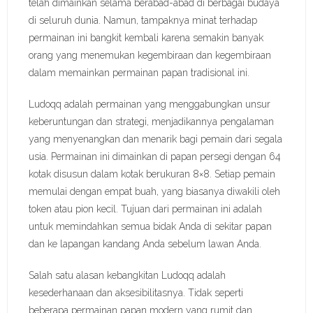
telah dimainkan selama berabad-abad di berbagai budaya
di seluruh dunia. Namun, tampaknya minat terhadap
permainan ini bangkit kembali karena semakin banyak
orang yang menemukan kegembiraan dan kegembiraan
dalam memainkan permainan papan tradisional ini.
Ludoqq adalah permainan yang menggabungkan unsur
keberuntungan dan strategi, menjadikannya pengalaman
yang menyenangkan dan menarik bagi pemain dari segala
usia. Permainan ini dimainkan di papan persegi dengan 64
kotak disusun dalam kotak berukuran 8×8. Setiap pemain
memulai dengan empat buah, yang biasanya diwakili oleh
token atau pion kecil. Tujuan dari permainan ini adalah
untuk memindahkan semua bidak Anda di sekitar papan
dan ke lapangan kandang Anda sebelum lawan Anda.
Salah satu alasan kebangkitan Ludoqq adalah
kesederhanaan dan aksesibilitasnya. Tidak seperti
beberapa permainan papan modern yang rumit dan